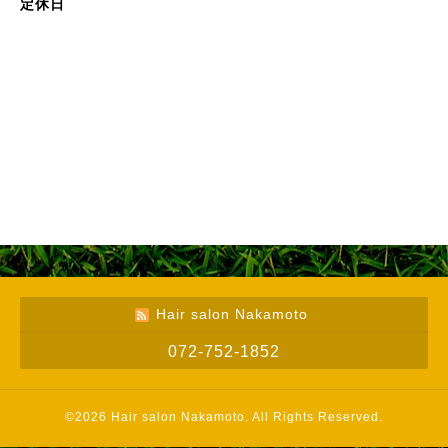
定休日
Hair salon Nakamoto
072-752-1852
©2026
Hair salon Nakamoto
. All Rights Reserved.