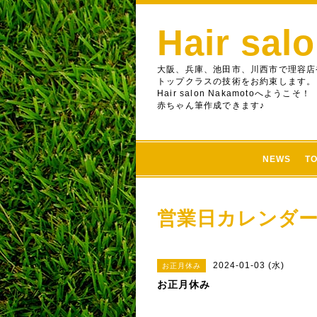
Hair sal
大阪、兵庫、池田市、川西市で理容店
トップクラスの技術をお約束します。
Hair salon Nakamotoへようこそ！
赤ちゃん筆作成できます♪
NEWS
T
営業日カレンダ
2024-01-03 (水)
お正月休み
お正月休み