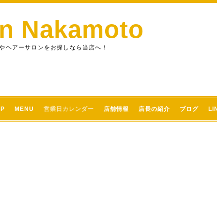
on Nakamoto
やヘアーサロンをお探しなら当店へ！
OP
MENU
営業日カレンダー
店舗情報
店長の紹介
ブログ
L
ー