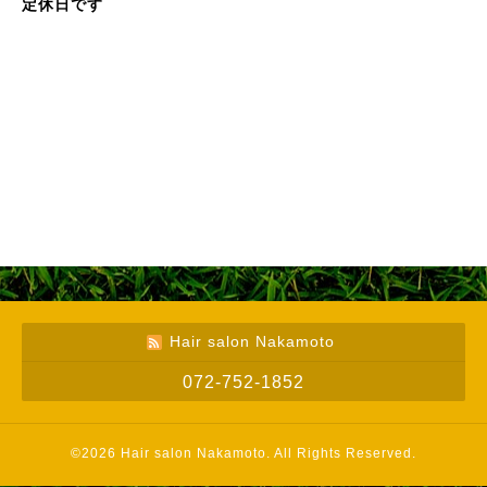
定休日です
Hair salon Nakamoto
072-752-1852
©2026
Hair salon Nakamoto
. All Rights Reserved.