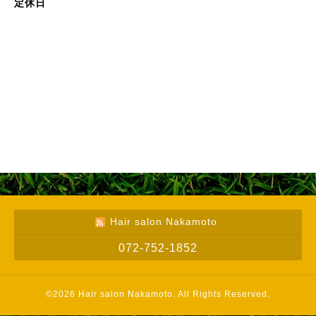
定休日
Hair salon Nakamoto
072-752-1852
©2026
Hair salon Nakamoto
. All Rights Reserved.