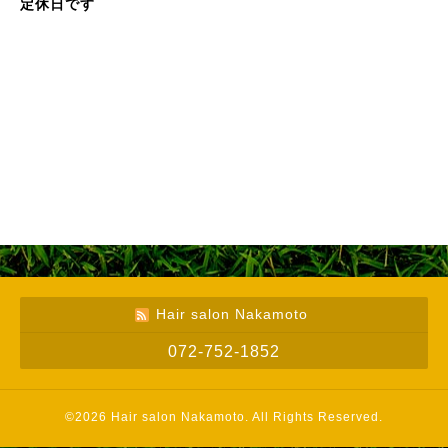
定休日です
Hair salon Nakamoto
072-752-1852
©2026
Hair salon Nakamoto
. All Rights Reserved.