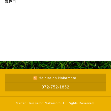
定休日
Hair salon Nakamoto
072-752-1852
©2026
Hair salon Nakamoto
. All Rights Reserved.