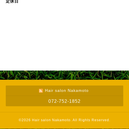
定休日
Hair salon Nakamoto
072-752-1852
©2026
Hair salon Nakamoto
. All Rights Reserved.